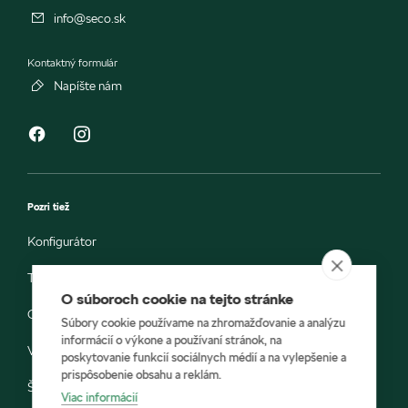
info@seco.sk
Kontaktný formulár
Napíšte nám
Pozri tiež
Konfigurátor
Testovacia jazda
O súboroch cookie na tejto stránke
Objednávka do servisu
Súbory cookie používame na zhromažďovanie a analýzu
informácií o výkone a používaní stránok, na
Vozidlá ihneď k odberu
poskytovanie funkcií sociálnych médií a na vylepšenie a
prispôsobenie obsahu a reklám.
Škoda E-shop
Viac informácií