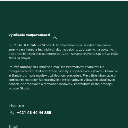
Vylúčenie zodpovednosti
SECO AUTOTRANS a Škoda Auto Slovensko s.r.o. si vyhradzujú právo
zmeny cien, farieb a technických dát modelov tu zobrazených a opísaných
bez predchádzajúceho upozornenia. Autori servera si vyhradzujú právo chýb
zápisu a omylu.
Použité obrázky sú ilustračné a majú len informatívny charakter. Na
fotografiách môžu byť zobrazené modely s príplatkovou výbavou, ktorá nie
je štandardom pre modely v základnom prevedení. Pre bližšie informácie o
sortimente modelov, štandardných a mimoriadnych výbavách, aktuálnych
cenách, podmienkach a termínoch dodávok, kontaktujte nášho predajcu
vozidiel Škoda.
Informácie
+421 43 44 44 888
E-mail