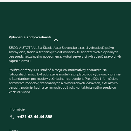
Vylúčenie zodpovednosti
SECO AUTOTRANS a Škoda Auto Slovensko s.r.o. si vyhradzujú právo
zmeny cien, farieb a technických dát modelov tu zobrazených a opísaných
bez predchádzajúceho upozornenia. Autori servera si vyhradzujú právo chýb
zápisu a omylu.
Použité obrázky sú ilustračné a majú len informatívny charakter. Na
fotografiách môžu byť zobrazené modely s príplatkovou výbavou, ktorá nie
je štandardom pre modely v základnom prevedení. Pre bližšie informácie o
sortimente modelov, štandardných a mimoriadnych výbavách, aktuálnych
cenách, podmienkach a termínoch dodávok, kontaktujte nášho predajcu
vozidiel Škoda.
Informácie
+421 43 44 44 888
E-mail