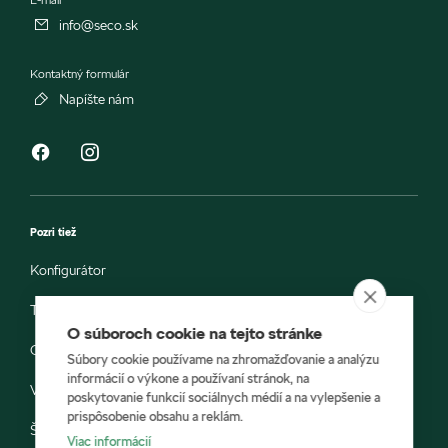
info@seco.sk
Kontaktný formulár
Napíšte nám
Pozri tiež
Konfigurátor
Testovacia jazda
O súboroch cookie na tejto stránke
Objednávka do servisu
Súbory cookie používame na zhromažďovanie a analýzu
informácií o výkone a používaní stránok, na
Vozidlá ihneď k odberu
poskytovanie funkcií sociálnych médií a na vylepšenie a
prispôsobenie obsahu a reklám.
Škoda E-shop
Viac informácií