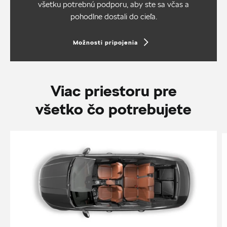
všetku potrebnú podporu, aby ste sa včas a
pohodlne dostali do cieľa.
Možnosti pripojenia
Viac priestoru pre
všetko čo potrebujete