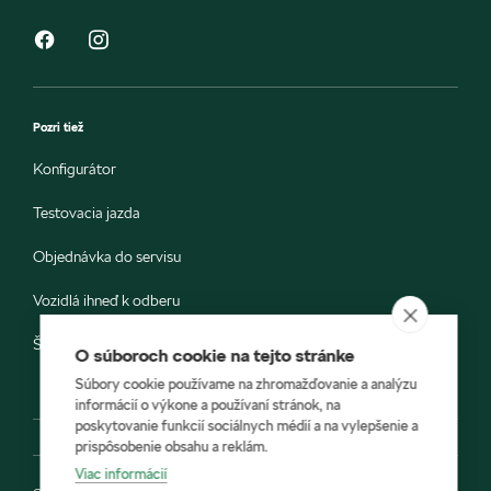
Pozri tiež
Konfigurátor
Testovacia jazda
Objednávka do servisu
Vozidlá ihneď k odberu
Škoda E-shop
O súboroch cookie na tejto stránke
Súbory cookie používame na zhromažďovanie a analýzu
informácií o výkone a používaní stránok, na
poskytovanie funkcií sociálnych médií a na vylepšenie a
prispôsobenie obsahu a reklám.
Viac informácií