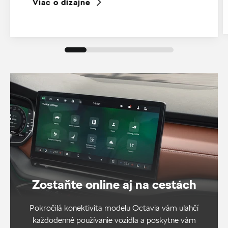
Viac o dizajne
Zostaňte online aj na cestách
Pokročilá konektivita modelu Octavia vám uľahčí
každodenné používanie vozidla a poskytne vám