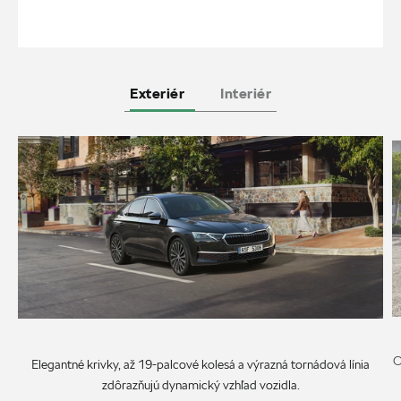
Exteriér
Interiér
O
Elegantné krivky, až 19-palcové kolesá a výrazná tornádová línia
zdôrazňujú dynamický vzhľad vozidla.