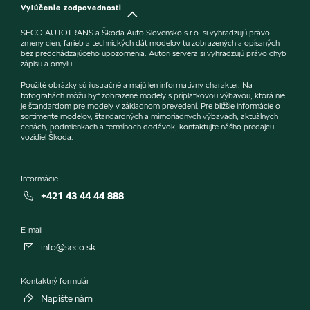
Vylúčenie zodpovednosti
SECO AUTOTRANS a Škoda Auto Slovensko s.r.o. si vyhradzujú právo
zmeny cien, farieb a technických dát modelov tu zobrazených a opísaných
bez predchádzajúceho upozornenia. Autori servera si vyhradzujú právo chýb
zápisu a omylu.
Použité obrázky sú ilustračné a majú len informatívny charakter. Na
fotografiách môžu byť zobrazené modely s príplatkovou výbavou, ktorá nie
je štandardom pre modely v základnom prevedení. Pre bližšie informácie o
sortimente modelov, štandardných a mimoriadnych výbavách, aktuálnych
cenách, podmienkach a termínoch dodávok, kontaktujte nášho predajcu
vozidiel Škoda.
Informácie
+421 43 44 44 888
E-mail
info@seco.sk
Kontaktný formulár
Napíšte nám