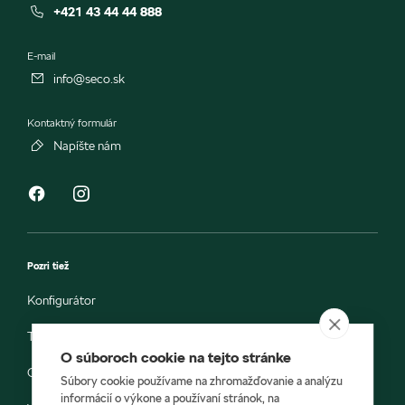
+421 43 44 44 888
E-mail
info@seco.sk
Kontaktný formulár
Napíšte nám
Pozri tiež
Konfigurátor
Testovacia jazda
O súboroch cookie na tejto stránke
Objednávka do servisu
Súbory cookie používame na zhromažďovanie a analýzu
informácií o výkone a používaní stránok, na