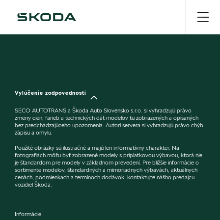
Vylúčenie zodpovednosti
SECO AUTOTRANS a Škoda Auto Slovensko s.r.o. si vyhradzujú právo
zmeny cien, farieb a technických dát modelov tu zobrazených a opísaných
bez predchádzajúceho upozornenia. Autori servera si vyhradzujú právo chýb
zápisu a omylu.
Použité obrázky sú ilustračné a majú len informatívny charakter. Na
fotografiách môžu byť zobrazené modely s príplatkovou výbavou, ktorá nie
je štandardom pre modely v základnom prevedení. Pre bližšie informácie o
sortimente modelov, štandardných a mimoriadnych výbavách, aktuálnych
cenách, podmienkach a termínoch dodávok, kontaktujte nášho predajcu
vozidiel Škoda.
Informácie