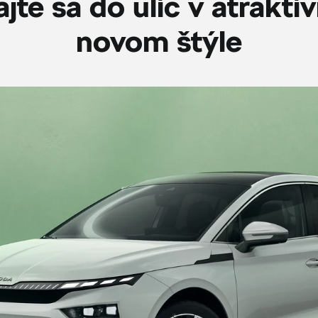
jte sa do ulíc v atrakt
novom štýle