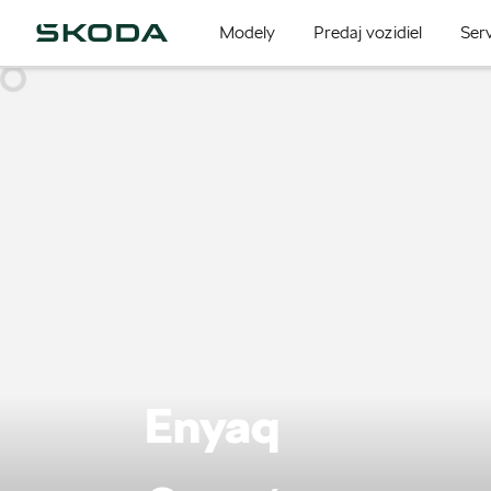
Modely
Predaj vozidiel
Serv
Enyaq