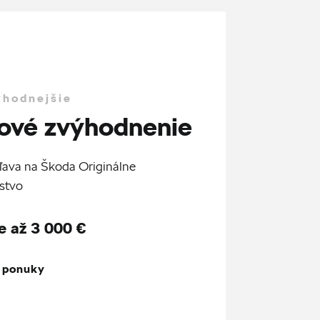
ýhodnejšie
ové zvýhodnenie
ľava na Škoda Originálne
stvo
e až 3 000 €
z ponuky