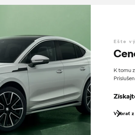
Ešte v
Cen
K tomu z
Príslušen
Získajt
Vybrať 