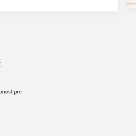
ť
upnosť pre