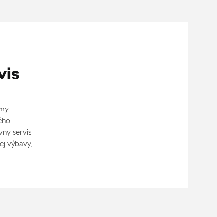
vis
émy
ého
vny servis
ej výbavy,