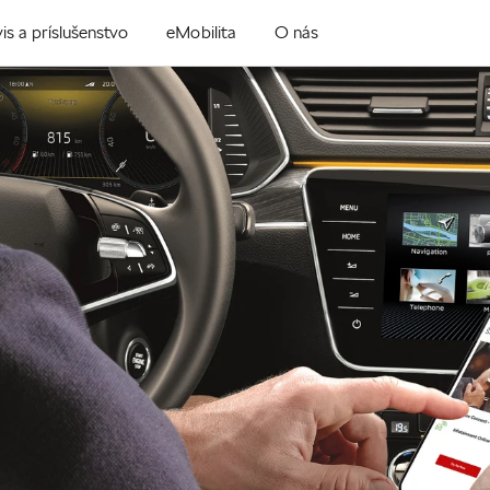
is a príslušenstvo
eMobilita
O nás