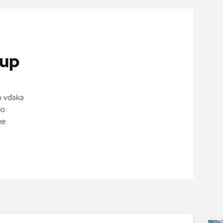
tup
a vďaka
lo
ne