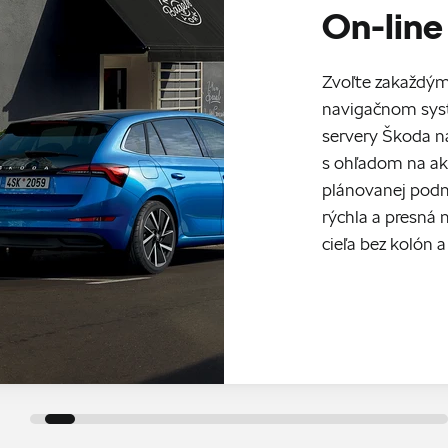
On-line
Zvoľte zakaždým 
navigačnom syst
servery Škoda na
s ohľadom na ak
plánovanej podm
rýchla a presná 
cieľa bez kolón a