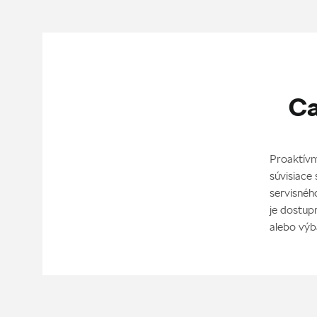
Ca
Proaktívn
súvisiace
servisnéh
je dostup
alebo výb