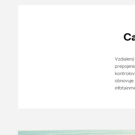
Ca
Vzdialený
prepojeni
kontrolova
obnovuje.
infotainm