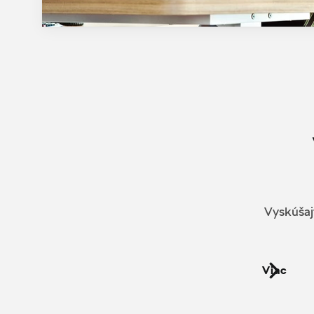
Vyskúšajt
Viac