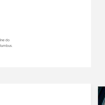
lne do
olumbus.