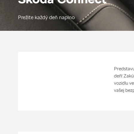
Prežite každý deň naplno
Predstavu
deň! Zakú
vozidlu ve
vašej bez