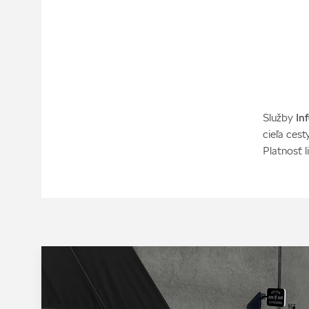
Služby
In
cieľa ces
Platnosť l