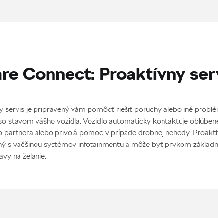
re Connect: Proaktívny ser
y servis je pripravený vám pomôcť riešiť poruchy alebo iné probl
 so stavom vášho vozidla. Vozidlo automaticky kontaktuje obľúben
o partnera alebo privolá pomoc v prípade drobnej nehody. Proaktí
ný s väčšinou systémov infotainmentu a môže byť prvkom základn
avy na želanie.