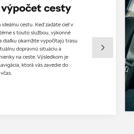
 výpočet cesty
ideálnu cestu. Keď zadáte cieľ v
éme s touto službou, výkonné
 diaľku okamžite vypočítajú trasu
tuálnu dopravnú situáciu a
ienky na ceste. Výsledkom je
navigácia, ktorá vás zavedie do
 včas.