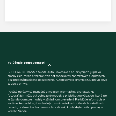
Vylúčenie zodpovednosti
SECO AUTOTRANS a Škoda Auto Slovensko s.r.o. si vyhradzujú právo
zmeny cien, farieb a technických dát modelov tu zobrazených a opísaných
bez predchádzajúceho upozornenia. Autori servera si vyhradzujú právo chýb
zápisu a omylu.
Použité obrázky sú ilustračné a majú len informatívny charakter. Na
fotografiách môžu byť zobrazené modely s príplatkovou výbavou, ktorá nie
je štandardom pre modely v základnom prevedení. Pre bližšie informácie o
sortimente modelov, štandardných a mimoriadnych výbavách, aktuálnych
cenách, podmienkach a termínoch dodávok, kontaktujte nášho predajcu
vozidiel Škoda.