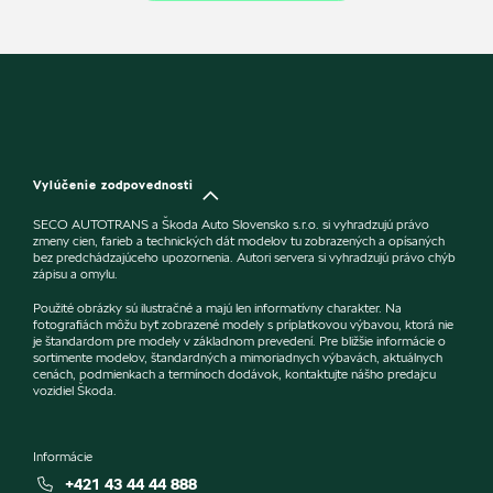
Vylúčenie zodpovednosti
SECO AUTOTRANS a Škoda Auto Slovensko s.r.o. si vyhradzujú právo
zmeny cien, farieb a technických dát modelov tu zobrazených a opísaných
bez predchádzajúceho upozornenia. Autori servera si vyhradzujú právo chýb
zápisu a omylu.
Použité obrázky sú ilustračné a majú len informatívny charakter. Na
fotografiách môžu byť zobrazené modely s príplatkovou výbavou, ktorá nie
je štandardom pre modely v základnom prevedení. Pre bližšie informácie o
sortimente modelov, štandardných a mimoriadnych výbavách, aktuálnych
cenách, podmienkach a termínoch dodávok, kontaktujte nášho predajcu
vozidiel Škoda.
Informácie
+421 43 44 44 888