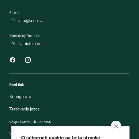
E-mail
info@seco.sk
Kontaktný formulár
Napíšte nám
Pozri tiež
Konfigurátor
Testovacia jazda
Objednávka do servisu
Vozidlá ihneď k odberu
O súboroch cookie na tejto stránke