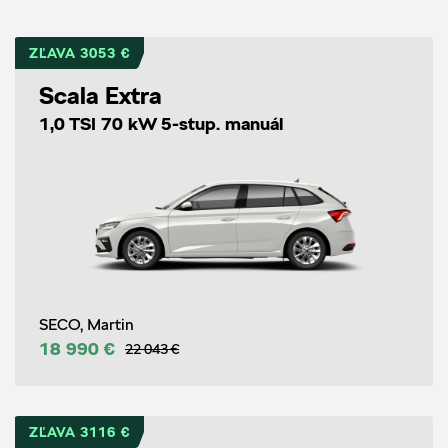
ZĽAVA 3053 €
Scala Extra
1,0 TSI 70 kW 5-stup. manuál
SECO, Martin
18 990 €
22 043 €
ZĽAVA 3116 €