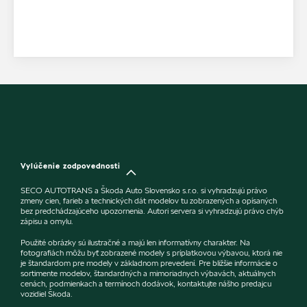
Vylúčenie zodpovednosti
SECO AUTOTRANS a Škoda Auto Slovensko s.r.o. si vyhradzujú právo
zmeny cien, farieb a technických dát modelov tu zobrazených a opísaných
bez predchádzajúceho upozornenia. Autori servera si vyhradzujú právo chýb
zápisu a omylu.
Použité obrázky sú ilustračné a majú len informatívny charakter. Na
fotografiách môžu byť zobrazené modely s príplatkovou výbavou, ktorá nie
je štandardom pre modely v základnom prevedení. Pre bližšie informácie o
sortimente modelov, štandardných a mimoriadnych výbavách, aktuálnych
cenách, podmienkach a termínoch dodávok, kontaktujte nášho predajcu
vozidiel Škoda.