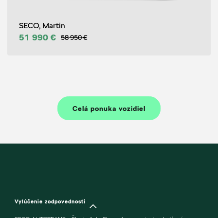
SECO, Martin
51 990 €
58 950 €
Celá ponuka vozidiel
Vylúčenie zodpovednosti