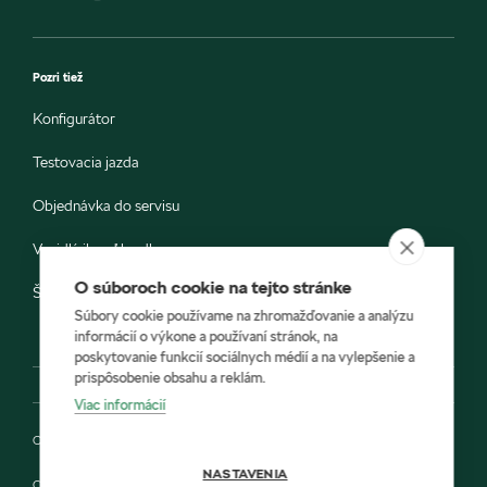
Pozri tiež
Konfigurátor
Testovacia jazda
Objednávka do servisu
Vozidlá ihneď k odberu
O súboroch cookie na tejto stránke
Škoda E-shop
Súbory cookie používame na zhromažďovanie a analýzu
informácií o výkone a používaní stránok, na
poskytovanie funkcií sociálnych médií a na vylepšenie a
prispôsobenie obsahu a reklám.
Viac informácií
Ochrana osobných údajov
NASTAVENIA
Cookies