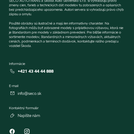
SECO AUTOTRANS a Škoda Auto Slovensko s.r.o. si vyhradzujú právo
zmeny cien, farieb a technických dát modelov tu zobrazených a opísaných
bez predchádzajúceho upozornenia. Autori servera si vyhradzujú právo chýb
zápisu a omylu.
Použité obrázky sú ilustračné a majú len informatívny charakter. Na
fotografiách môžu byť zobrazené modely s príplatkovou výbavou, ktorá nie
je štandardom pre modely v základnom prevedení. Pre bližšie informácie o
sortimente modelov, štandardných a mimoriadnych výbavách, aktuálnych
cenách, podmienkach a termínoch dodávok, kontaktujte nášho predajcu
vozidiel Škoda.
Informácie
+421 43 44 44 888
E-mail
info@seco.sk
Kontaktný formulár
Napíšte nám